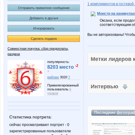
1 комплиментов в гостевой 
Отправить приватное сообщение
Монстр на каникулах
Добавить в друзья
Оксана, если продо
соответствующим о
Игнорировать
Вы не авторизованы! Чтоб
Сделать подарок
Совместная покупка: сбор предоплаты,
раздачи
Метки лидеров
популярность:
-2
8203 место
↓
рейтинг
3020
?
Привилегированный
Интервью
пользователь
6
уровня
Последние
фотогра
Статистика портрета:
сейчас просматривают портрет - 0
зарегистрированные пользователи